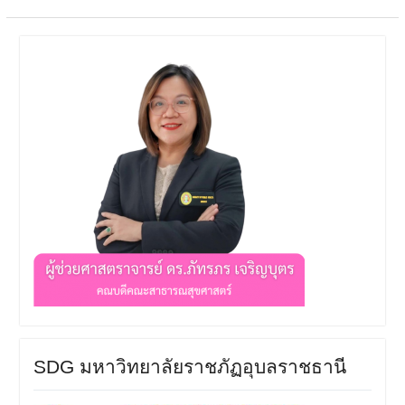
SDG มหาวิทยาลัยราชภัฏอุบลราชธานี