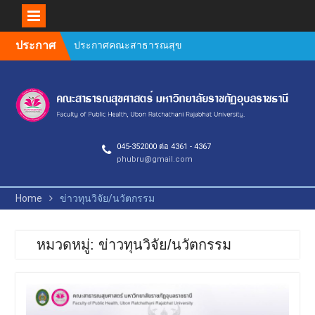
บุคลากรสายวิชาการและ
สายสนับสนุน คณะ
สาธารณสุขศาสตร์
Skip
ประกาศ
Author Guidelines and
to
Manuscript Preparation
content
Requirements
คำชี้แจงการตีพิมพ์วารสาร
วิจัยสาธารณสุขศาสตร์ 2569
ยินดีต้อนรับคณะกรรมการ
ตรวจประเมินคุณภาพการ
045-352000 ต่อ 4361 - 4367
ศึกษาภายใน ระดับหลักสูตร
phubru@gmail.com
(AUN QA / TQF) ประจำปีการ
ศึกษา 2568
กิจกรรมประกวดผลงาน
Home
ข่าวทุนวิจัย/นวัตกรรม
วิชาการ วิจัย และนวัตกรรม
การประชุมวิชาการ PH
UBRU Symposium : Public
หมวดหมู่: ข่าวทุนวิจัย/นวัตกรรม
Health Next Gen