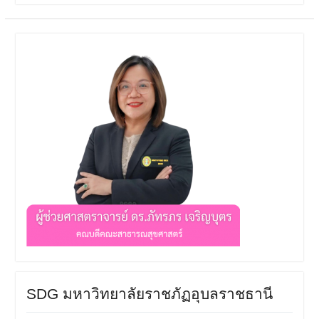
SDG มหาวิทยาลัยราชภัฏอุบลราชธานี