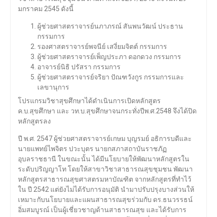
มกราคม 2545 ดังนี้
ผู้ช่วยศาสตราจารย์นภาภรณ์ สันพนวัฒน์ ประธาน
กรรมการ
รองศาสตราจารย์พจนีย์ เสงี่ยมจิตต์ กรรมการ
ผู้ช่วยศาสตราจารย์เพ็ญประภา ดอกดวง กรรมการ
อาจารย์นิธิ ปรัสรา กรรมการ
ผู้ช่วยศาสตราจารย์จริยา ปัณฑวังกูร กรรมการและ
เลขานุการ
โปรแกรมวิชาสุขศึกษาได้ดำเนินการเปิดหลักสูตร
ค.บ.สุขศึกษา และ วท.บ.สุขศึกษาจนกระทั่งปีพ.ศ.2548 จึงได้ปิด
หลักสูตรลง
ปี พ.ศ. 2547 ผู้ช่วยศาสตราจารย์เกษม บุญรมย์ อธิการบดีและ
นายแพทย์ไพจิตร ปวะบุตร นายกสภาสถาบันราชภัฏ
อุบลราชธานี ในขณะนั้น ได้มีนโยบายให้พัฒนาหลักสูตรใน
ระดับปริญญาโท โดยให้สาขาวิชาสาธารณสุขชุมชน พัฒนา
หลักสูตรสาธารณสุขศาสตรมหาบัณฑิต จากหลักสูตรที่ทำไว้
ใน ปี 2542 แต่ยังไม่ได้รับการอนุมัติ นำมาปรับปรุงบางส่วนให้
เหมาะกับนโยบายและแผนสาธารณสุขร่วมกับ ดร.ธนวรรธน์
อิ่มสมบูรณ์ เป็นผู้เชี่ยวชาญด้านสาธารณสุข และได้รับการ