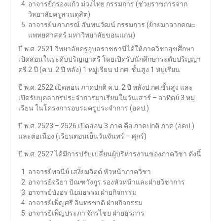
อาจารย์กรองแก้ว ม่วงไทย กรรมการ (ช่วยราชการจาก
วิทยาลัยครูสวนดุสิต)
อาจารย์นภาภรณ์ สันพนวัฒน์ กรรมการ (ย้ายมาจากคณะ
แพทยศาสตร์ มหาวิทยาลัยขอนแก่น)
ปี พ.ศ. 2521 วิทยาลัยครูอุบลราชธานีได้ให้ภาควิชาสุขศึกษา
เปิดสอนในระดับปริญญาตรี โดยเปิดรับนักศึกษาระดับปริญญา
ตรี 2 ปี (ค.บ. 2 ปี หลัง) 1 หมู่เรียน ป.กศ. ชั้นสูง 1 หมู่เรียน
ปี พ.ศ. 2522 เปิดสอน ภาคปกติ ค.บ. 2 ปี หลังป.กศ.ชั้นสูง และ
เปิดรับบุคลากรประจำการมาเรียนในวันเสาร์ – อาทิตย์ 3 หมู่
เรียน ในโครงการอบรมครูประจำการ (อคป.)
ปี พ.ศ. 2523 – 2526 เปิดสอน 3 ภาค คือ ภาคปกติ ภาค (อคป.)
และต่อเนื่อง (เรียนตอนเย็นวันจันทร์ – ศุกร์)
ปี พ.ศ. 2527 ได้มีการปรับเปลี่ยนผู้บริหารงานของภาควิชา ดังนี้
อาจารย์พจนีย์ เสงี่ยมจิตต์ หัวหน้าภาควิชา
อาจารย์จริยา ปัณฑวังกูร รองหัวหน้าและฝ่ายวิชาการ
อาจารย์บังอร นิยมธรรม ฝ่ายกิจกรรม
อาจารย์เพ็ญศรี อินทรชาติ ฝ่ายกิจกรรม
อาจารย์เพ็ญประภา จักรไชย ฝ่ายธุรการ