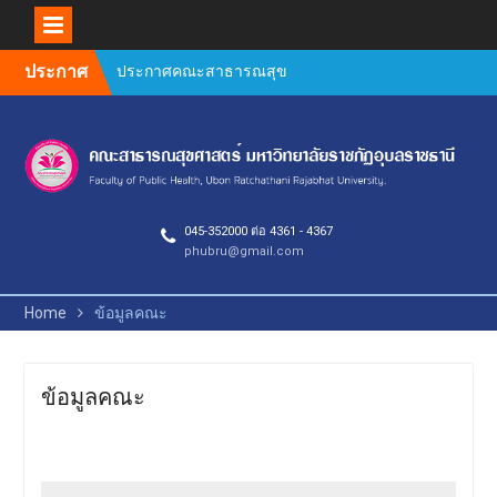
บุคลากรสายวิชาการและ
สายสนับสนุน คณะ
สาธารณสุขศาสตร์
Skip
ประกาศ
Author Guidelines and
to
Manuscript Preparation
content
Requirements
คำชี้แจงการตีพิมพ์วารสาร
วิจัยสาธารณสุขศาสตร์ 2569
ยินดีต้อนรับคณะกรรมการ
ตรวจประเมินคุณภาพการ
045-352000 ต่อ 4361 - 4367
ศึกษาภายใน ระดับหลักสูตร
phubru@gmail.com
(AUN QA / TQF) ประจำปีการ
ศึกษา 2568
กิจกรรมประกวดผลงาน
Home
ข้อมูลคณะ
วิชาการ วิจัย และนวัตกรรม
การประชุมวิชาการ PH
UBRU Symposium : Public
ข้อมูลคณะ
Health Next Gen