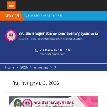
Skip
ประกาศ
ประกาศคณะสาธารณสุข
to
ศาสตร์ เรื่อง หลักเกณฑ์การ
content
สนับสนุนค่าใช้จ่ายในการทำ
ผลงานทางวิชาการ ของ
บุคลากรสายวิชาการและ
สายสนับสนุน คณะ
สาธารณสุขศาสตร์
045-352000 ต่อ 4361 - 4367
Author Guidelines and
phubru@gmail.com
Manuscript Preparation
Requirements
คำชี้แจงการตีพิมพ์วารสาร
Home
2026
กรกฎาคม
3
วิจัยสาธารณสุขศาสตร์ 2569
ยินดีต้อนรับคณะกรรมการ
ตรวจประเมินคุณภาพการ
วัน: กรกฎาคม 3, 2026
ศึกษาภายใน ระดับหลักสูตร
(AUN QA / TQF) ประจำปีการ
ศึกษา 2568
กิจกรรมประกวดผลงาน
วิชาการ วิจัย และนวัตกรรม