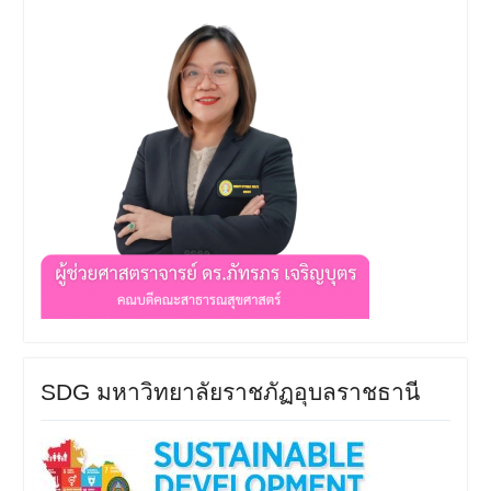
SDG มหาวิทยาลัยราชภัฏอุบลราชธานี