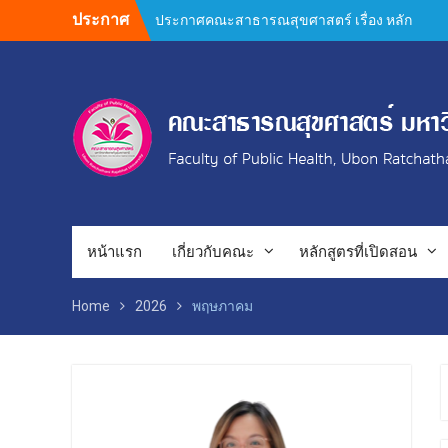
Skip
ประกาศ
ประกาศคณะสาธารณสุขศาสตร์ เรื่อง หลัก
to
เกณฑ์การสนับสนุนค่าใช้จ่ายในการทำผล
content
งานทางวิชาการ ของบุคลากรสายวิชาการ
และสายสนับสนุน คณะสาธารณสุขศาสตร์
Author Guidelines and Manuscript
Preparation Requirements
คำชี้แจงการตีพิมพ์วารสารวิจัยสาธารณสุข
ศาสตร์ 2569
ยินดีต้อนรับคณะกรรมการตรวจประเมิน
คุณภาพการศึกษาภายใน ระดับหลักสูตร
(AUN QA / TQF) ประจำปีการศึกษา 2568
กิจกรรมประกวดผลงานวิชาการ วิจัย และ
หน้าแรก
เกี่ยวกับคณะ
หลักสูตรที่เปิดสอน
นวัตกรรม การประชุมวิชาการ PH UBRU
Symposium : Public Health Next Gen
Home
2026
พฤษภาคม