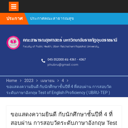
Skip
ประกาศ
ประกาศคณะสาธารณสุข
to
ศาสตร์ เรื่อง หลักเกณฑ์การ
content
สนับสนุนค่าใช้จ่ายในการทำ
ผลงานทางวิชาการ ของ
บุคลากรสายวิชาการและ
สายสนับสนุน คณะ
สาธารณสุขศาสตร์
045-352000 ต่อ 4361 - 4367
Author Guidelines and
phubru@gmail.com
Manuscript Preparation
Requirements
คำชี้แจงการตีพิมพ์วารสาร
Home
2023
เมษายน
4
วิจัยสาธารณสุขศาสตร์ 2569
ขอแสดงความยินดี กับนักศึกษาชั้นปีที่ 4 ที่สอบผ่าน การสอบวัด
ยินดีต้อนรับคณะกรรมการ
ระดับภาษาอังกฤษ Test of English Proficiency ( UBRU-TEP )
ตรวจประเมินคุณภาพการ
ศึกษาภายใน ระดับหลักสูตร
(AUN QA / TQF) ประจำปีการ
ขอแสดงความยินดี กับนักศึกษาชั้นปีที่ 4 ที่
ศึกษา 2568
กิจกรรมประกวดผลงาน
สอบผ่าน การสอบวัดระดับภาษาอังกฤษ Test
วิชาการ วิจัย และนวัตกรรม