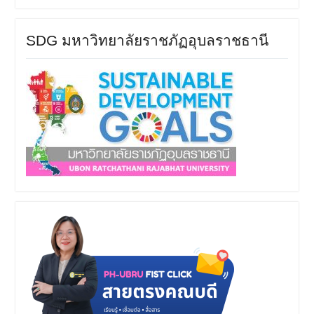
SDG มหาวิทยาลัยราชภัฏอุบลราชธานี