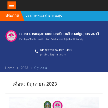
Skip
ประกาศ
ประกาศคณะสาธารณสุข
to
ศาสตร์ เรื่อง หลักเกณฑ์การ
content
สนับสนุนค่าใช้จ่ายในการทำ
ผลงานทางวิชาการ ของ
บุคลากรสายวิชาการและ
สายสนับสนุน คณะ
สาธารณสุขศาสตร์
045-352000 ต่อ 4361 - 4367
Author Guidelines and
phubru@gmail.com
Manuscript Preparation
Requirements
คำชี้แจงการตีพิมพ์วารสาร
Home
2023
มิถุนายน
วิจัยสาธารณสุขศาสตร์ 2569
ยินดีต้อนรับคณะกรรมการ
ตรวจประเมินคุณภาพการ
เดือน: มิถุนายน 2023
ศึกษาภายใน ระดับหลักสูตร
(AUN QA / TQF) ประจำปีการ
ศึกษา 2568
กิจกรรมประกวดผลงาน
วิชาการ วิจัย และนวัตกรรม