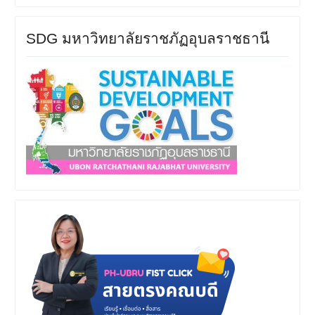
SDG มหาวิทยาลัยราชภัฏอุบลราชธานี