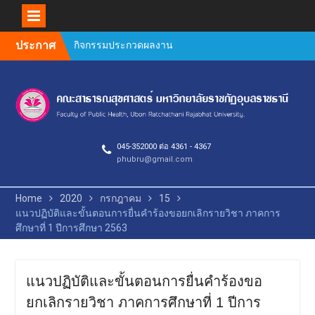
กิจกรรมประกวดผลงาน
Skip
ประกาศ
วิชาการ วิจัย และนวัตกรรม
to
การประชุมวิชาการ PH
content
UBRU Symposium : Public
Health Next Gen
ประกาศคณะสาธารณสุข
ศาสตร์ เรื่อง หลักเกณฑ์การ
สนับสนุนค่าใช้จ่ายในการทำ
045-352000 ต่อ 4361 - 4367
ผลงานทางวิชาการ ของ
phubru@gmail.com
บุคลากรสายวิชาการและ
สายสนับสนุน คณะ
Home
2020
กรกฎาคม
15
สาธารณสุขศาสตร์
แนวปฏิบัติและขั้นตอนการยื่นคำร้องขอยกเลิกรายวิชา ภาคการ
Author Guidelines and
ศึกษาที่ 1 ปีการศึกษา 2563
Manuscript Preparation
Requirements
คำชี้แจงการตีพิมพ์วารสาร
วิจัยสาธารณสุขศาสตร์ 2569
แนวปฏิบัติและขั้นตอนการยื่นคำร้องขอ
ยินดีต้อนรับคณะกรรมการ
ยกเลิกรายวิชา ภาคการศึกษาที่ 1 ปีการ
ตรวจประเมินคุณภาพการ