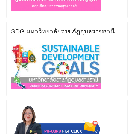
SDG มหาวิทยาลัยราชภัฏอุบลราชธานี