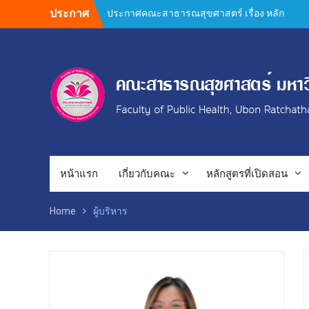
Skip
ประกาศ
ประกาศคณะสาธารณสุขศาสตร์ เรื่อง หลัก
to
เกณฑ์การสนับสนุนค่าใช้จ่ายในการทำผล
content
งานทางวิชาการ ของบุคลากรสายวิชาการ
และสายสนับสนุน คณะสาธารณสุขศาสตร์
Author Guidelines and Manuscript
Preparation Requirements
คำชี้แจงการตีพิมพ์วารสารวิจัยสาธารณสุข
ศาสตร์ 2569
ยินดีต้อนรับคณะกรรมการตรวจประเมิน
คุณภาพการศึกษาภายใน ระดับหลักสูตร
(AUN QA / TQF) ประจำปีการศึกษา 2568
กิจกรรมประกวดผลงานวิชาการ วิจัย และ
หน้าแรก
เกี่ยวกับคณะ
หลักสูตรที่เปิดสอน
นวัตกรรม การประชุมวิชาการ PH UBRU
Symposium : Public Health Next Gen
Home
ผู้บริหาร