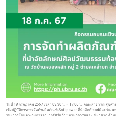
วันที่ 18 กรกฎาคม 2567 เวลา 08.30 น. – 17.00 น. คณะสาธารณสุขศา
เชิงปฏิบัติการการจัดทำผลิตภัณฑ์ Soft power ที่นำอัตลักษณ์ศิลปวัฒน
วิทยากรโดย พท.กนกวรรณ วงศ์ศรีแก้ว นักวิชาการอิสระเชี่ยวชาญด้าน