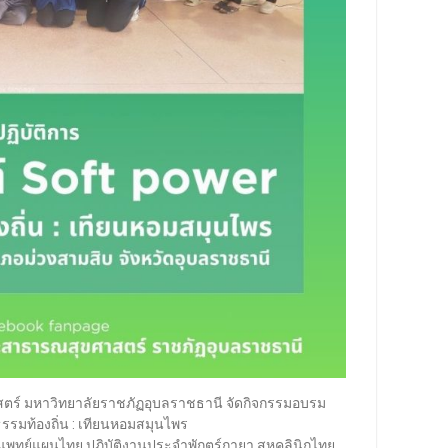
สตร์ มหาวิทยาลัยราชภัฏอุบลราชธานี จัดกิจกรรมอบรม
ธรรมท้องถิ่น : เทียนหอมสมุนไพร
แพทย์แผนไทย ปฏิบัติงานประจำพักตร์กายา สหคลินิกไทย