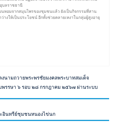
ดอุบลราชธานี
ียนหอมจากสมุนไพรของชุมชนแล้ว ยังเป็นกิจกรรมที่สาน
่างให้เป็นประโยชน์ อีกทั้งช่วยคลายเหงาในกลุ่มผู้สูงอายุ
มลงนามถวายพระพรชัยมงคลพระบาทสมเด็จ
ะชนมพรรษา ๖ รอบ ๒๘ กรกฎาคม ๒๕๖๗ ผ่านระบบ
ะอินทรีย์ชุมชนหนองไข่นก