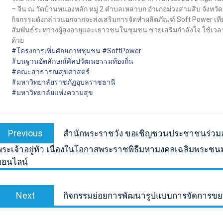
– จีน ณ วัดบ้านหนองหลัก หมู่ 2 ตำบลเหล่าบก อำเภอม่วงสามสิบ จังหวั
กิจกรรมดังกล่าวนอกจากจะส่งเสริมการจัดทำผลิตภัณฑ์ Soft Power เท
สัมพันธ์ระหว่างผู้สูงอายุและเยาวชนในชุมชน ช่วยเสริมกำลังใจ ใช้เวลาว
ด้วย
#โครงการเพิ่มศักยภาพชุมชน
#SoftPower
#บนฐานอัตลักษณ์ศิลปวัฒนธรรมท้องถิ่น
#คณะสาธารณสุขศาสตร์
#มหาวิทยาลัยราชภัฏอุบลราชธานี
#มหาวิทยาลัยแห่งความสุข
เมนู
Previous
Previous
สำนักพระราชวัง ขอเชิญชวนประชาชนร่ว
นำทาง
post:
พระเจ้าอยู่หัว เนื่องในโอกาสพระราชพิธีมหามงคลเฉลิมพร
เรื่อง
ออนไลน์
Next
Next
กิจกรรมย่อยการพัฒนารูปแบบการจัดการขย
post: