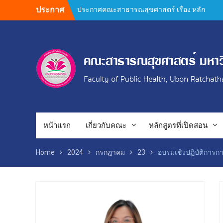
Skip
ประกาศ
ประกาศคณะสาธารณสุขศาสตร์ เรื่อง หลัก
to
เกณฑ์การสนับสนุนค่าใช้จ่ายในการทำผล
content
งานทางวิชาการ ของบุคลากรสายวิชาการ
และสายสนับสนุน คณะสาธารณสุขศาสตร์
Author Guidelines and Manuscript
Preparation Requirements
คำชี้แจงการตีพิมพ์วารสารวิจัยสาธารณสุข
ศาสตร์ 2569
ยินดีต้อนรับคณะกรรมการตรวจประเมิน
คุณภาพการศึกษาภายใน ระดับหลักสูตร
(AUN QA / TQF) ประจำปีการศึกษา 2568
กิจกรรมประกวดผลงานวิชาการ วิจัย และ
หน้าแรก
เกี่ยวกับคณะ
หลักสูตรที่เปิดสอน
นวัตกรรม การประชุมวิชาการ PH UBRU
Symposium : Public Health Next Gen
Home
2024
กรกฎาคม
23
อบรมเชิงปฏิบัติการก