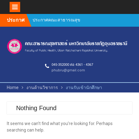
Skip
ประกาศ
ประกาศคณะสาธารณสุข
to
ศาสตร์ เรื่อง หลักเกณฑ์การ
content
สนับสนุนค่าใช้จ่ายในการทำ
ผลงานทางวิชาการ ของ
บุคลากรสายวิชาการและ
สายสนับสนุน คณะ
สาธารณสุขศาสตร์
045-352000 ต่อ 4361 - 4367
Author Guidelines and
phubru@gmail.com
Manuscript Preparation
Requirements
คำชี้แจงการตีพิมพ์วารสาร
Home
งานด้านวิชาการ
งานรับเข้านักศึกษา
วิจัยสาธารณสุขศาสตร์ 2569
ยินดีต้อนรับคณะกรรมการ
ตรวจประเมินคุณภาพการ
Nothing Found
ศึกษาภายใน ระดับหลักสูตร
(AUN QA / TQF) ประจำปีการ
It seems we can’t find what you’re looking for. Perhaps
ศึกษา 2568
searching can help.
กิจกรรมประกวดผลงาน
วิชาการ วิจัย และนวัตกรรม