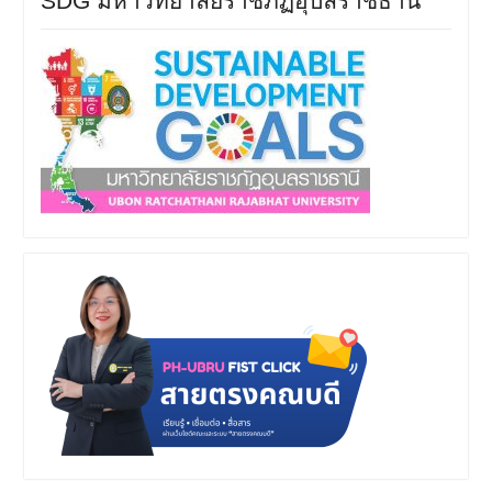
SDG มหาวิทยาลัยราชภัฏอุบลราชธานี