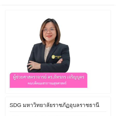
SDG มหาวิทยาลัยราชภัฏอุบลราชธานี