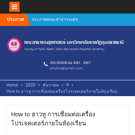
Skip
ประกาศคณะสาธารณสุข
ประกาศ
to
ศาสตร์ เรื่อง หลักเกณฑ์การ
content
สนับสนุนค่าใช้จ่ายในการทำ
ผลงานทางวิชาการ ของ
บุคลากรสายวิชาการและ
สายสนับสนุน คณะ
สาธารณสุขศาสตร์
Author Guidelines and
045-352000 ต่อ 4361 - 4367
Manuscript Preparation
phubru@gmail.com
Requirements
คำชี้แจงการตีพิมพ์วารสาร
Home
2020
ธันวาคม
9
วิจัยสาธารณสุขศาสตร์ 2569
How to ฮาวทู การเชื่อมต่อเครื่องโปรเจคเตอร์ภายในห้องเรียน
ยินดีต้อนรับคณะกรรมการ
ตรวจประเมินคุณภาพการ
ศึกษาภายใน ระดับหลักสูตร
(AUN QA / TQF) ประจำปีการ
How to ฮาวทู การเชื่อมต่อเครื่อง
ศึกษา 2568
โปรเจคเตอร์ภายในห้องเรียน
กิจกรรมประกวดผลงาน
วิชาการ วิจัย และนวัตกรรม